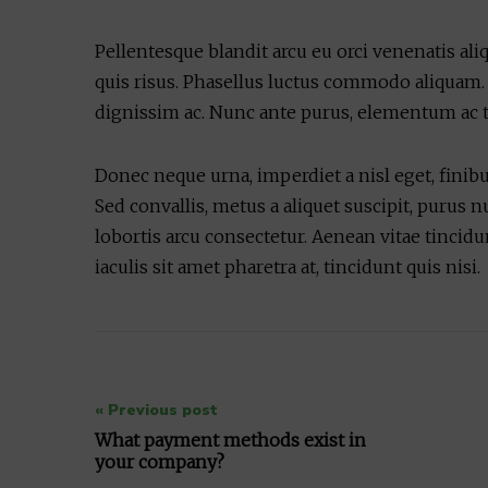
Pellentesque blandit arcu eu orci venenatis al
quis risus. Phasellus luctus commodo aliquam. P
dignissim ac. Nunc ante purus, elementum ac tem
Donec neque urna, imperdiet a nisl eget, finibus
Sed convallis, metus a aliquet suscipit, purus n
lobortis arcu consectetur. Aenean vitae tincidu
iaculis sit amet pharetra at, tincidunt quis nisi.
Post
« Previous post
navigation
What payment methods exist in
your company?