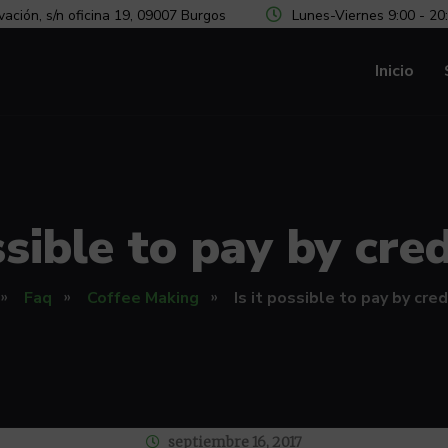
vación, s/n oficina 19, 09007 Burgos
Lunes-Viernes 9:00 - 20
Inicio
ssible to pay by cre
Faq
Coffee Making
Is it possible to pay by cred
septiembre 16, 2017