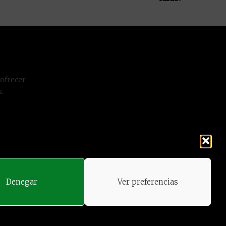
 ofrecer
.
Denegar
Ver preferencias
d
|
Política de Cookies
TOP