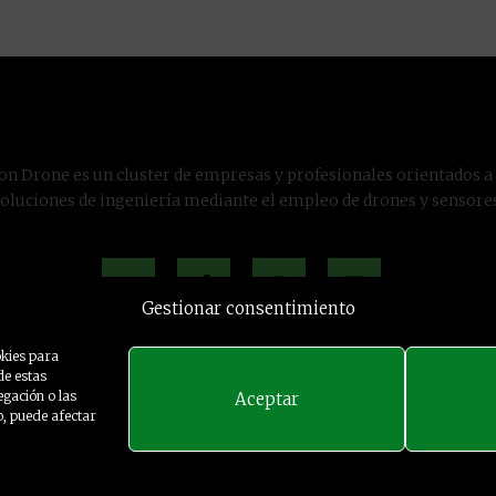
on Drone es un cluster de empresas y profesionales orientados a
soluciones de ingeniería mediante el empleo de drones y sensores
Gestionar consentimiento
okies para
de estas
gación o las
Aceptar
to, puede afectar
 reservados - 2024
SANcotec
-
Aviso Legal
|
Política de Privacida