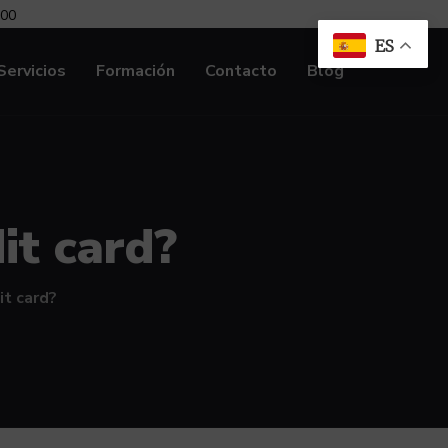
:00
ES
Servicios
Formación
Contacto
Blog
dit card?
it card?