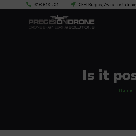
616 843 204
CEEI Burgos, Avda. de la Inno
Is it po
Home