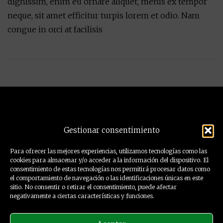
dignissim, enim eu ornare aliquet, metus ex tempor
neque, sit amet efficitur turpis lorem et odio. Nam
congue in orci at facilisis
Post
navigation
Precision Drone es un cluster de empresas y
Gestionar consentimiento
profesionales orientados a ofrecer soluciones de
ingeniería mediante el empleo de drones y sensores.
Para ofrecer las mejores experiencias, utilizamos tecnologías como las
cookies para almacenar y/o acceder a la información del dispositivo. El
consentimiento de estas tecnologías nos permitirá procesar datos como
el comportamiento de navegación o las identificaciones únicas en este
sitio. No consentir o retirar el consentimiento, puede afectar
negativamente a ciertas características y funciones.