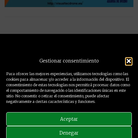
Post
navigation
Precision Drone es un cluster de empresas y
Gestionar consentimiento
profesionales orientados a ofrecer soluciones de
ingeniería mediante el empleo de drones y sensores.
Para ofrecer las mejores experiencias, utilizamos tecnologías como las
cookies para almacenar y/o acceder a la información del dispositivo. El
consentimiento de estas tecnologías nos permitirá procesar datos como
el comportamiento de navegación o las identificaciones únicas en este
sitio. No consentir o retirar el consentimiento, puede afectar
negativamente a ciertas características y funciones.
Aceptar
Denegar