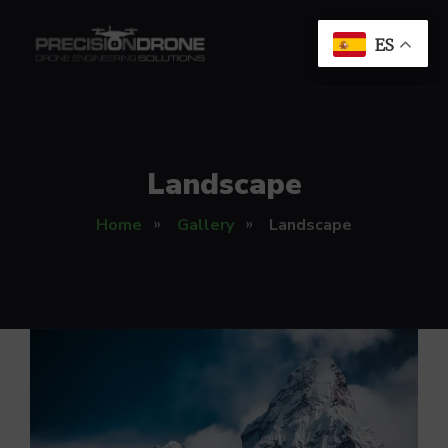
ES
Landscape
Home
Gallery
Landscape