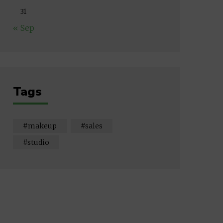
31
« Sep
Tags
makeup
sales
studio