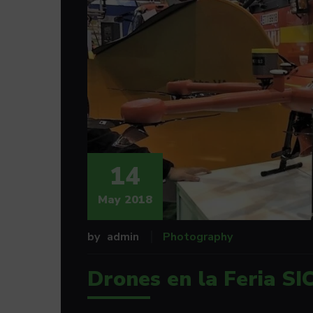
14
May 2018
by
admin
Photography
Drones en la Feria S