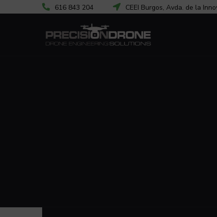
616 843 204
CEEI Burgos, Avda. de la Inno